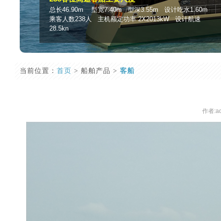
总长46.90m 型宽7.40m 型深3.55m 设计吃水1.60m
乘客人数238人 主机额定功率 2X2013kW 设计航速
28.5kn
当前位置：
首页
> 船舶产品 >
客船
作者:a